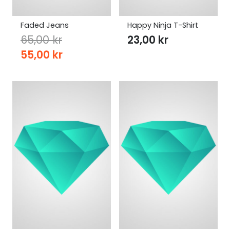
Faded Jeans
Happy Ninja T-Shirt
65,00
kr
23,00
kr
Original
Current
55,00
kr
price
price
was:
is:
65,00 kr.
55,00 kr.