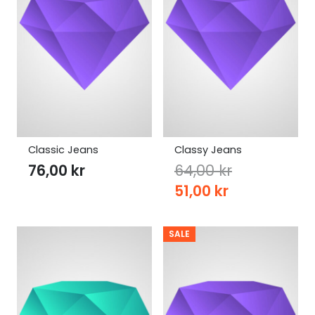
Classic Jeans
Classy Jeans
76,00
kr
64,00
kr
Original
Current
51,00
kr
price
price
was:
is:
SALE
64,00 kr.
51,00 kr.