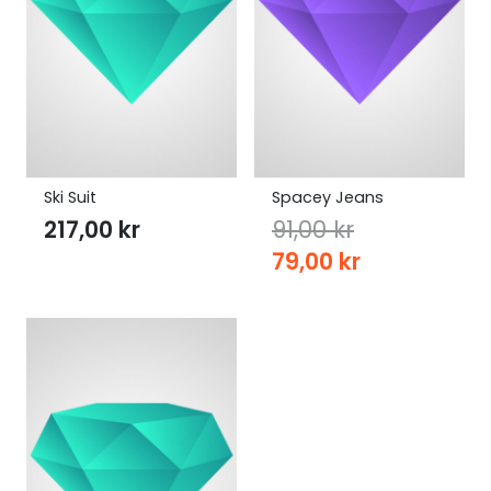
Ski Suit
Spacey Jeans
217,00
kr
91,00
kr
Original
Current
79,00
kr
price
price
was:
is:
91,00 kr.
79,00 kr.