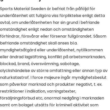
Sports Material Sweden är befriat från påföljd för
underlåtenhet att fullgöra viss förpliktelse enligt detta
avtal, om underlåtenheten har sin grund i befriande
omständighet enligt nedan och omständigheten
förhindrar, försvårar eller försenar fullgörandet. Såsom
befriande omständighet skall anses bl.a.
myndighetsåtgärd eller underlåtenhet, nytillkommen
eller ändrad lagstiftning, konflikt på arbetsmarknaden,
blockad, brand, översvämning, sabotage,
olyckshändelse av större omfattning eller annan typ av
naturkatastrof. I force majeure ingår myndighetsbeslut
som påverkar marknad och produkter negativt, t. ex.
restriktioner i indikation, varningstexter,
försäljningsförbud etc, onormal nedgång i marknaden
samt om bolaget utsätts för kriminell aktivitet som