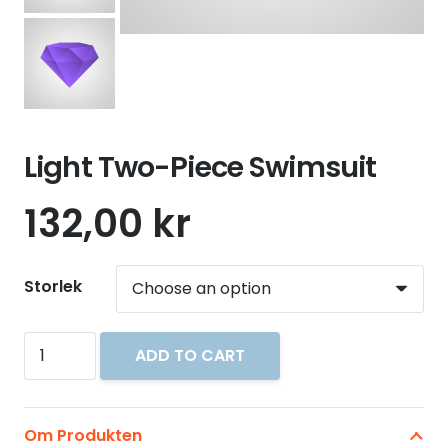
Light Two-Piece Swimsuit
132,00
kr
Storlek
Light
ADD TO CART
Two-
Piece
Swimsuit
Om Produkten