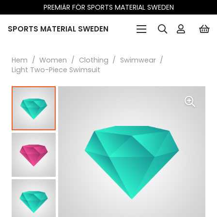
PREMIÄR FÖR SPORTS MATERIAL SWEDEN
SPORTS MATERIAL SWEDEN
Hem
/
Women
/
Clothing
/
Swimwear
/
Light Two-Piece Swimsuit