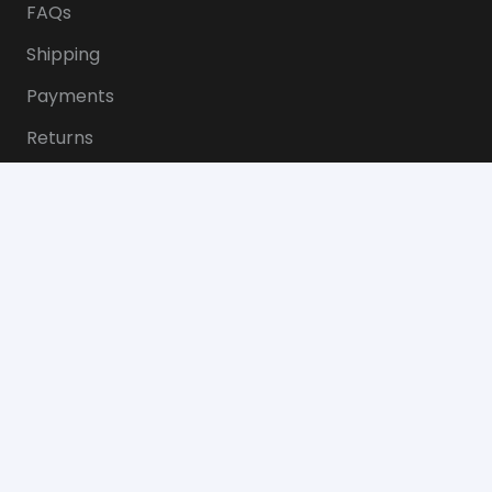
FAQs
Shipping
Payments
Returns
Butik
Om oss
Kontakt
Terms of Use
Kontakt