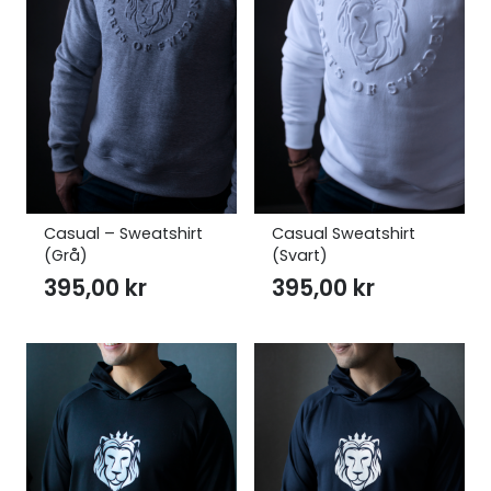
Casual – Sweatshirt
Casual Sweatshirt
(Grå)
(Svart)
395,00
kr
395,00
kr