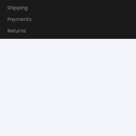
Shipping
Payments
Returns
Butik
Om oss
Kontakt
Terms of Use
Kontakt
info @ sportsmaterialsweden.se