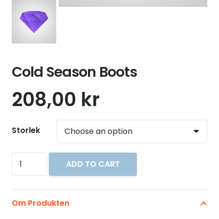
Cold Season Boots
208,00
kr
Storlek
Cold
ADD TO CART
Season
Boots
quantity
Om Produkten