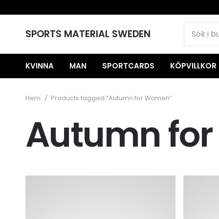
SPORTS MATERIAL SWEDEN
KVINNA
MAN
SPORTCARDS
KÖPVILLKOR
Hem
/
Products tagged “Autumn for Women”
Autumn fo