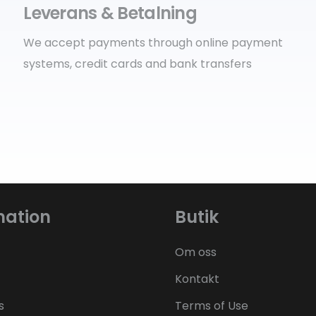
Leverans & Betalning
We accept payments through online payment
systems, credit cards and bank transfers
mation
Butik
Om oss
Kontakt
s
Terms of Use