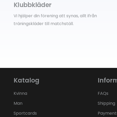
Klubbkläder
Vi hjälper din förening att synas, allt ifrån
träningskläder till matchställ.
Katalog
Infor
Kvinna
FAQs
Man
Shipping
Sportcards
Payment