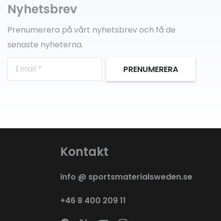
Nyhetsbrev
Prenumerera på vårt nyhetsbrev och få de
senaste nyheterna.
PRENUMERERA
Kontakt
info @ sportsmaterialsweden.se
+46 8 400 209 11