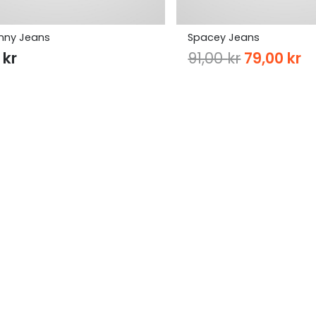
inny Jeans
Spacey Jeans
Original
C
0
kr
91,00
kr
79,00
kr
price
pr
was:
is:
91,00 kr.
79